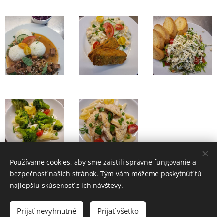
Používame cookies, aby sme zaistili správne fungovanie a
bezpečnosť našich stránok. Tým vám môžeme poskytnúť tú
najlepšiu skúsenosť z ich návštevy.
ŠikyPub © 2026 Otváracie Hodiny Pon-Pia 11:00-14:00/18:00-21:00
Prijať nevyhnutné
Prijať všetko
Cookies